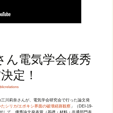
さん電気学会優秀
賞決定！
blicrelations
の三川莉奈さんが、電気学会研究会で行った論文発
たシリカ/エポキシ界面の破壊経路観察
」（DEI-19-
9-041）に対して、優秀論文発表賞（基礎・材料・共通部門表