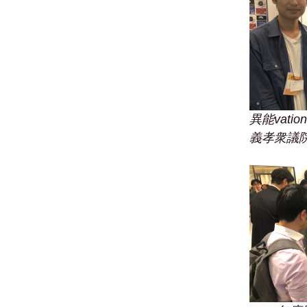
異能vat
義孝衆議