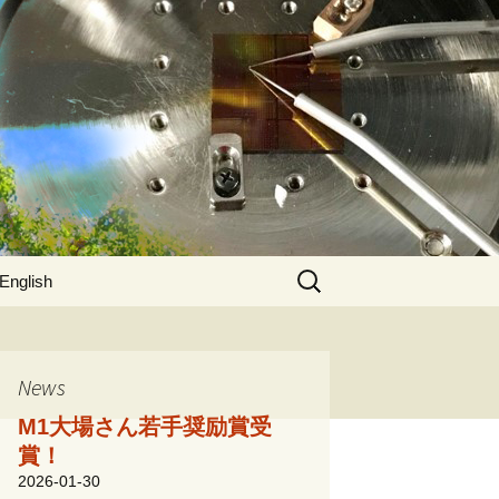
検
English
索:
News
M1大場さん若手奨励賞受
賞！
2026-01-30