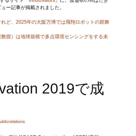
するサイト「
InnoUvators
」に、渡邉研の羽ばたき
ビュー記事が掲載されました。
れど、2025年の大阪万博では飛翔ロボットの群舞
院教授）は地球規模で多点環境センシングをする未
ation 2019で成
ublicrelations