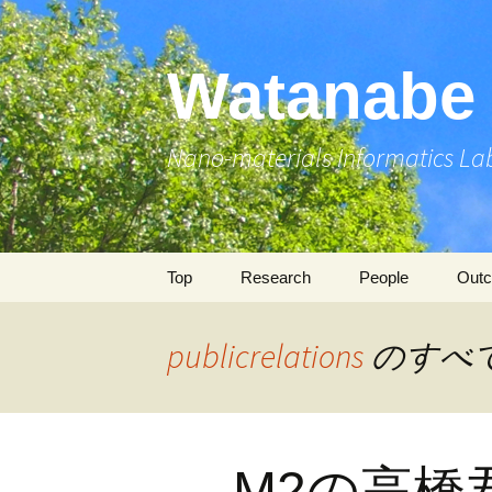
コ
ン
テ
Watanabe 
ン
ツ
へ
Nano-materials Informatics La
ス
キ
ッ
プ
Top
Research
People
Out
Research Projects
Professor
Publ
publicrelations
のすべ
Si Energy Harvester
Members
Pres
Molecular Dynamics
Alumni
Awa
M2の高橋
Flapping MAV (WiFly)
Pate