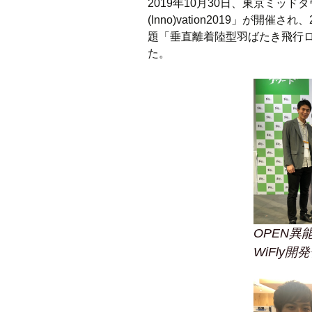
2019年10月30日、東京ミッド
(Inno)vation2019」が
題「垂直離着陸型羽ばたき飛行
た。
OPEN異能
WiFly開