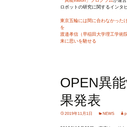
「異能vation」プログラム
が運営
ロボットの研究に関するインタ
東京五輪には間に合わなかったけ
を
渡邉孝信（早稲田大学理工学術
来に思いを馳せる
OPEN異能v
果発表
2019年11月1日
NEWS
p