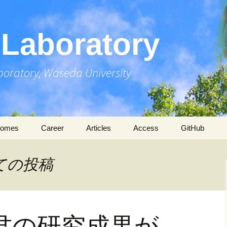
Laboratory
boratory, Waseda University
comes
Career
Articles
Access
GitHub
ications
Papers
ての投稿
entations
Thesis
International
rds
Books
Domestic
君の研究成果が
nts