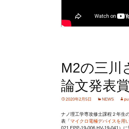
M2の三川
論文発表
2020年2月5日
NEWS
pu
ナノ理工学専攻修士課程２年生
表「
マイクロ電極デバイスを用い
021,EPP-19-006,HV-1