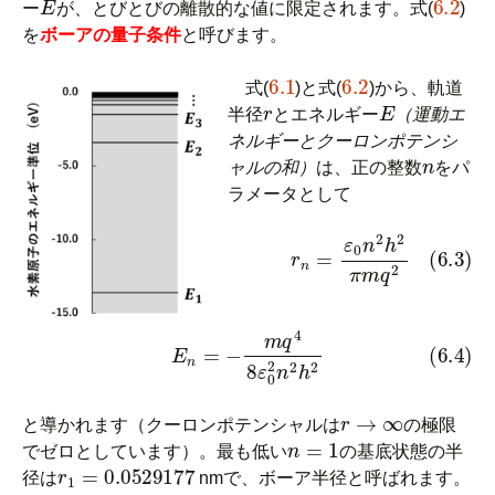
ー
が、とびとびの離散的な値に限定されます。式(
)
を
ボーアの量子条件
と呼びます。
6.1
6.2
式(
)と式(
)から、軌道
r
E
半径
とエネルギー
（運動エ
ネルギーとクーロンポテンシ
n
ャルの和）
は、正の整数
をパ
ラメータとして
(6.3)
r
n
=
ε
0
n
2
h
2
π
m
q
2
(6.4)
E
n
=
−
m
q
4
8
ε
0
2
n
2
h
2
r
→
∞
と導かれます（クーロンポテンシャルは
の極限
n
=
1
でゼロとしています）。最も低い
の基底状態の半
r
1
=
0.0529177
径は
nmで、ボーア半径と呼ばれます。
E
1
=
−
13.6057