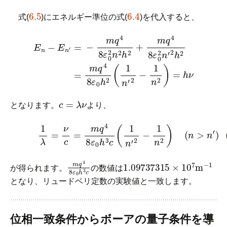
6.5
6.4
式(
)にエネルギー準位の式(
)を代入すると、
E
n
−
E
n
′
=
−
m
q
4
ε
8
0
ε
h
0
2
2
(
n
1
2
n
h
′
2
2
−
+
1
m
n
q
2
4
)
=
8
h
ε
0
ν
2
n
′
2
h
2
=
m
q
4
8
c
=
λ
ν
となります。
より、
(6.7)
1
λ
=
ν
c
=
m
q
4
8
ε
0
h
3
c
(
1
n
′
2
−
1
n
2
)
(
n
>
n
′
)
m
q
4
8
ε
0
h
3
c
1.09737315
×
10
7
m
−
1
が得られます。
の数値は
となり、リュードベリ定数の実験値と一致します。
位相一致条件からボーアの量子条件を導