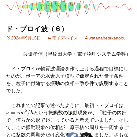
ド・ブロイ波（６）
2024年9月15日
電子デバイス
watanabetakanobu
渡邉孝信（早稲田大学・電子物理システム学科）
ド・ブロイが物質波理論を作り上げる過程で目標にし
たのが、ボーアの水素原子模型で仮定された量子条件
を、粒子に付随する振動の位相一致条件で説明すること
でした。
これまでの記事で述べたように、最初ド・ブロイは、
ν
=
m
c
2
/
h
という振動数の振動現象が、「粒子の内部
で」何らかの形で起こっていると考えていました。そし
て、この振動現象の位相が、原子核の周りを一周するご
とに整数の周期分だけ変化すると想定しました。さもな