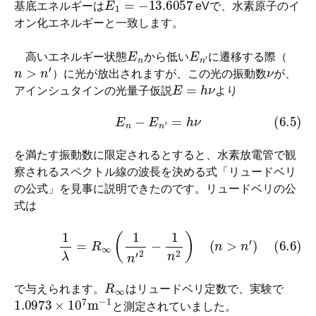
基底エネルギーは
eVで、水素原子のイ
オン化エネルギーと一致します。
E
n
E
n
′
高いエネルギー状態
から低い
に遷移する際（
n
>
n
′
ν
）に光が放出されますが、この光の振動数
が、
E
=
h
ν
アインシュタインの光量子仮説
より
(6.5)
E
n
−
E
n
′
=
h
ν
を満たす振動数に限定されるとすると、水素放電管で観
察されるスペクトル線の波長を決める式「リュードベリ
の公式」を見事に説明できたのです。リュードベリの公
式は
(6.6)
1
λ
=
R
∞
(
1
n
′
2
−
1
n
2
)
(
n
>
n
′
)
R
∞
で与えられます。
はリュードベリ定数で、実験で
1.0973
×
10
7
m
−
1
と測定されていました。