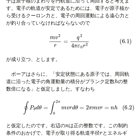
子は原子核のまわりを円軌道に沿って周回すると考えま
す。電子の軌道が安定であるためには、電子が原子核か
ら受けるクーロン力と、電子の周回運動による遠心力と
が釣り合っていなければならないので
(6.1)
m
v
2
r
=
q
2
4
π
ε
0
r
2
が成り立つ、とします。
ボーアはさらに、「安定状態にある原子では、周回軌
h
道に沿った電子の角運動量の積分がプランク定数
の整
数倍になる」と仮定しました。すなわち
(6.2)
∮
P
θ
d
θ
=
∫
0
2
π
m
v
r
d
θ
=
2
π
m
v
r
=
n
h
n
と仮定したのです。右辺の
は正の整数です。この制約
r
条件のおかげで、電子が取り得る軌道半径
とエネルギ
E
6.2