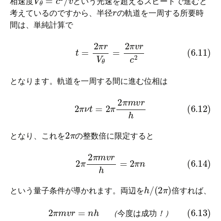
相速度
という光速を超えるスピードで進むと
r
考えているのですから、半径
の軌道を一周する所要時
間は、単純計算で
(6.11)
t
=
2
π
r
V
θ
=
2
π
v
r
c
2
となります。軌道を一周する間に進む位相は
(6.12)
2
π
ν
t
=
2
π
2
π
m
v
r
h
2
π
となり、これを
の整数倍に限定すると
(6.14)
2
π
2
π
m
v
r
h
=
2
π
n
h
/
(
2
π
)
という量子条件が導かれます。両辺を
倍すれば、
(6.13)
2
π
m
v
r
=
n
h
（
今
度
は
成
功
！
）
（
今
度
は
成
功
！
）