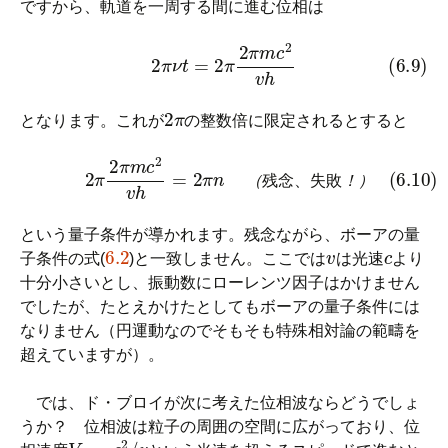
ですから、軌道を一周する間に進む位相は
(6.9)
2
π
ν
t
=
2
π
2
π
m
c
2
v
h
2
π
となります。これが
の整数倍に限定されるとすると
(6.10)
2
π
2
π
m
c
2
v
h
=
2
π
n
（
残
念
、
失
敗
！
）
（
残
念
、
失
敗
！
）
という量子条件が導かれます。残念ながら、ボーアの量
6.2
v
c
子条件の式(
)と一致しません。ここでは
は光速
より
十分小さいとし、振動数にローレンツ因子はかけません
でしたが、たとえかけたとしてもボーアの量子条件には
なりません（円運動なのでそもそも特殊相対論の範疇を
超えていますが）。
では、ド・ブロイが次に考えた位相波ならどうでしょ
うか？ 位相波は粒子の周囲の空間に広がっており、位
V
θ
=
c
2
/
v