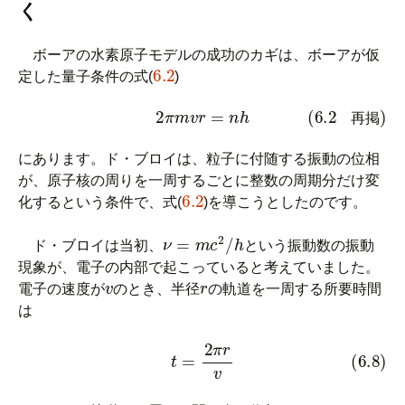
く
ボーアの水素原子モデルの成功のカギは、ボーアが仮
6.2
定した量子条件の式(
)
(6.2 再掲)
2
π
m
v
r
=
n
h
再
掲
にあります。ド・ブロイは、粒子に付随する振動の位相
が、原子核の周りを一周するごとに整数の周期分だけ変
6.2
化するという条件で、式(
)を導こうとしたのです。
ν
=
m
c
2
/
h
ド・ブロイは当初、
という振動数の振動
現象が、電子の内部で起こっていると考えていました。
v
r
電子の速度が
のとき、半径
の軌道を一周する所要時間
は
(6.8)
t
=
2
π
r
v