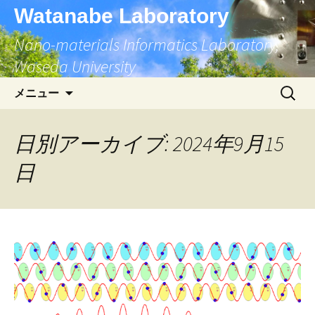
コ
Watanabe Laboratory
ン
Nano-materials Informatics Laboratory,
テ
ン
Waseda University
ツ
検
へ
メニュー
索:
ス
キ
日別アーカイブ: 2024年9月15
ッ
プ
日