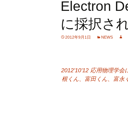
Electron D
Robot Vision
Othe
に採択さ
Equipments
2012年9月1日
NEWS
投
2012’10’12 応用
根くん、富田くん、富永
稿
ナ
ビ