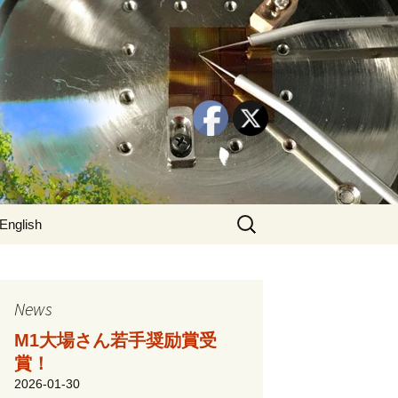
検
English
索:
News
M1大場さん若手奨励賞受
賞！
2026-01-30