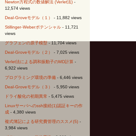
Newton方程式の数値解法 (Verlet法)
-
12,574 views
Deal-Groveモデル（１）
- 11,882 views
Stillinger-Weberポテンシャル
- 11,721
views
グラフェンの原子模型
- 11,704 views
Deal-Groveモデル（２）
- 7,025 views
Verlet法による調和振動子のMD計算
-
6,922 views
プログラミング環境の準備
- 6,446 views
Deal-Groveモデル（３）
- 5,950 views
ドライ酸化の初期異常
- 5,475 views
Linuxサーバへのssh接続(1)認証キーの作
成
- 4,380 views
複式簿記による研究費管理のススメ(5)
-
3,984 views