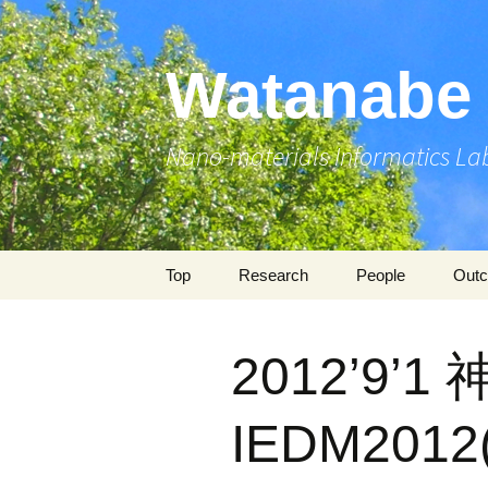
コ
ン
テ
Watanabe 
ン
ツ
へ
Nano-materials Informatics La
ス
キ
ッ
プ
Top
Research
People
Out
Research Projects
Professor
Publ
2012’9’
Si Energy Harvester
Members
Pres
Molecular Dynamics
Alumni
Awa
IEDM2012(I
Flapping MAV (WiFly)
Pate