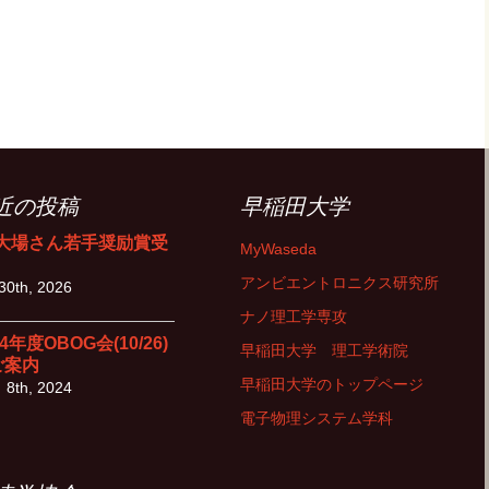
近の投稿
早稲田大学
1大場さん若手奨励賞受
MyWaseda
！
アンビエントロニクス研究所
30th, 2026
ナノ理工学専攻
24年度OBOG会(10/26)
早稲田大学 理工学術院
ご案内
早稲田大学のトップページ
 8th, 2024
電子物理システム学科