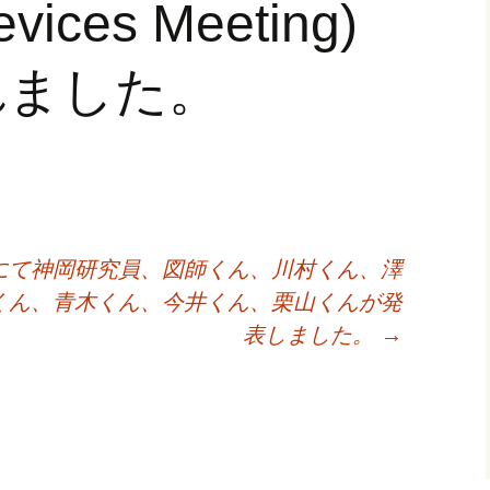
evices Meeting)
r outcomes
れました。
物理学会にて神岡研究員、図師くん、川村くん、澤
くん、青木くん、今井くん、栗山くんが発
表しました。
→