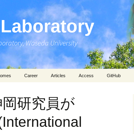
Laboratory
boratory, Waseda University
comes
Career
Articles
Access
GitHub
ications
Papers
1 神岡研究員が
entations
Thesis
International
rds
Books
Domestic
nternational
nts